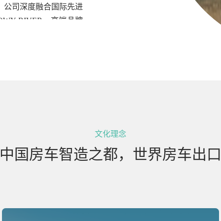
来，公司深度融合国际先进
Y RIVER、高端品牌
阵。三大品牌各具特色，致
次荣获澳大利亚“年度房
奥房车在澳大拉西亚地区房
造商之一。
业务延伸至房车营地开发
务三大领域，致力于构建
文化理念
中国房车智造之都，世界房车出
代码：
0805.HK
），成为
球拓展的新阶段。
在澳新市场积累的成熟运
球消费者提供更具竞争力