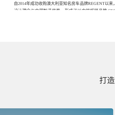
自2014年成功收购澳大利亚知名房车品牌REGENT以
设计理念与中国智造优势，形成了以中端畅销品牌 SNOW
REGENT、轻越野品牌 NEWGEN 为核心的多品牌矩
力于为全球用户提供舒适、安全、时尚的房车产品，屡
车”奖项，赢得市场广泛认可。
根据弗若斯特沙利文报告，按2023年销量计算，新吉
车市场占有率位居第二，是该地区最具影响力的房车制
在房车制造业务基础上，公司持续完善产业生态布局，
与运营、房车出行服务平台（去野星球）、房车金融服
从制造、服务到生活方式的房车全产业链闭环。
打造
2025年1月，新吉奥房车成功于香港交易所上市（股票
“中国房车第一股”，标志着公司发展进入资本赋能与全
当下，新吉奥房车正持续加大工厂智能化投入，并依托
营经验，加速向欧美等主流房车市场拓展，致力于为全