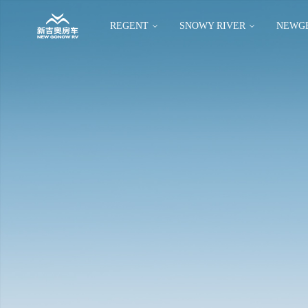
REGENT
SNOWY RIVER
NEWG