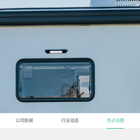
公司新闻
行业动态
热点话题