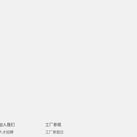
加入我们
工厂参观
人才招聘
工厂参观日