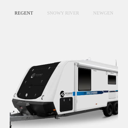
REGENT
SNOWY RIVER
NEWGEN