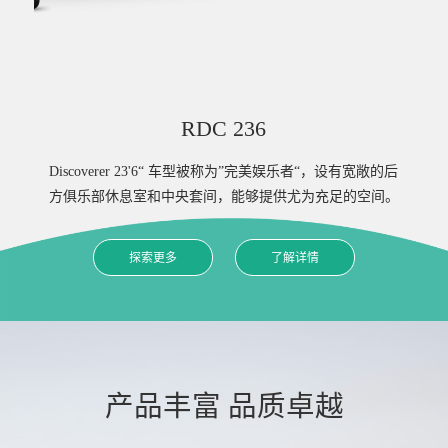
RDC 236
Discoverer 23'6“ 车型被称为”完美娱乐者“，设有宽敞的后
方俱乐部休息室和中央套间，能够提供尤为充足的空间。
探索更多
了解详情
产品丰富 品质卓越