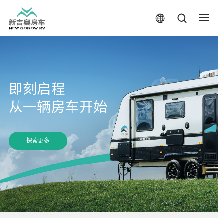
即刻启程
从一辆房车开始
探索更多