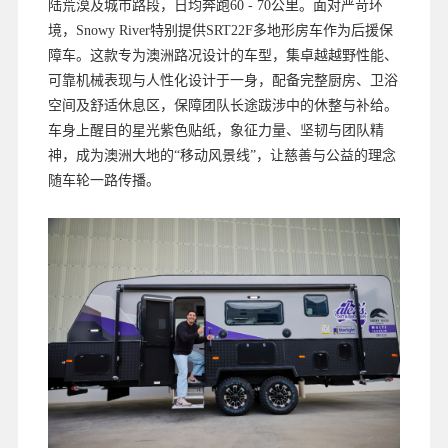
陆荒漠及城市路段，日均奔跑60 - 70公里。面对严苛环
境，Snowy River特别提供SRT22F多地形房车作为后援保
障车。这款专为澳洲路况设计的车型，集卓越越野性能、
可靠机械表现与人性化设计于一身，配备完整厨房、卫浴
空间及舒适休息区，保障团队长途跋涉中的休整与补给。
车身上醒目的星光紫色贴纸，象征力量、坚韧与团队精
神，成为澳洲大地的“移动风景线”，让慈善与公益的理念
随车轮一路传播。