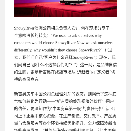
SnowyRiver澳洲公司相关负责人安迪·何在现场分享了一
个意味深长的转变："We used to ask ourselves why
customers would choose SnowyRiver.Now we ask ourselves
differently, why wouldn’t they choose SnowyRiver?"（“过
去，我们问自己‘客户为什么选择SnowyRiver’；现在，我
们问自己‘那什么不选择我们呢’？”）这一问，是品牌自信
的注脚，更是新吉奥在成熟市场从“追赶者”向“定义者”切
换的身份宣言。
新吉奥房车中国公司总经理刘芹的表态，则揭示了这种底
气如何转化为行动——“新吉奥始终珍视海外伙伴与用户
的信任，更深知作为‘中国房车第一股’的责任与担当。公
司上下正集中核心资源，在生产制造、交付效率、产品质
量与售后服务等各个环节持续优化提升，全力保障澳新市
场的高速发展。”总部与海外公司的战略同频，让“中国房