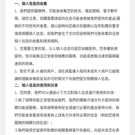
一、個人信息的收集
1、我們提供服務時，可能會收集您的姓名、電話號碼、電子郵件
等。請您注意，具體需要填寫的信息可能會根據我們提供的產品/服
務的不同而有所差異，請以屆時向您展示的服務以及所對應的要求
填寫相關個人信息，但我們會在下文向您說明我們可能收集的全部
個人信息的收集和使用規則。
2、您需要注意的是，以上個人信息均是您自願提供。您有權拒絕
提供，但可能無法正常使用相應的服務、功能或者無法達到服務擬
達到的效果。
3、對於不滿 18 歲的用戶，須在其監護人陪同未成年人用戶已經閱
讀和理解本條款並且許可的情況下向我們提交相關個人信息。
二、個人信息的使用和共享
1、您同意，我們可以通過以下方式對個人信息進行使用和共享：
①爲了保障你能正常使用由我們、我們的關聯方或合作方提供的相
關功能或服務，或爲保障使用安全或進行必要的產品使用分析，我
們可能會收集使用或者與上述各方共享所必需的信息（例如您使用
服務的相關日誌信息）；
②我們接受您留資所對應的相關業務客戶的委託，向其共享您在表