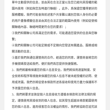
單中主動提供的信息，並由其在合法正當以及您已經向其授權的範
圍內使用（例如與您及時進行聯絡）。此外，爲保證您獲得更好的
服務體驗，我們可能會與前述客戶共享難以識別您個人身份的必要
的用戶畫像標籤信息並由其在合法正當的範圍內使用（例如促使相
關聯絡內容、聯絡時間更符合您的要求）；
③我們和關聯公司爲滿足您的需求，可能通過您提供的信息與您聯
繫；
④我們和關聯公司可能定期或不定期向您發送有關產品、服務或相
關活動的信息；
⑤基於我們與通信運營商的合作，經過您的同意，運營商會將您的
手機號碼發送給我們，便於我們爲您提供快捷服務。
2、我們將嚴格保護您的個人信息安全。我們將採用適當制度、安
全技術和程序等措施來保護您的個人信息不被未經授權的訪問、使
用或泄漏。我們亦將促使本條款所述各接收和使用方盡力保護和不
予泄露您的個人信息。
3、我們將要求並敦促個人信息接收方遵循本條款和法律法規的規
定，謹慎使用其接收到的個人信息，如其發生超越本條款範圍使用
您的個人信息，進而侵害您合法權益的情形，我們將協助您追究該