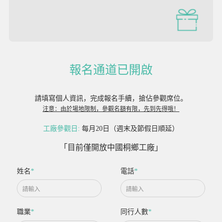
報名通道已開啟
請填寫個人資訊，完成報名手續，搶佔參觀席位。
注意：由於場地限制，參觀名額有限，先到先得哦！
工廠參觀日:
每月20日（週末及節假日順延）
「目前僅開放中國桐鄉工廠」
姓名
*
電話
*
職業
*
同行人數
*