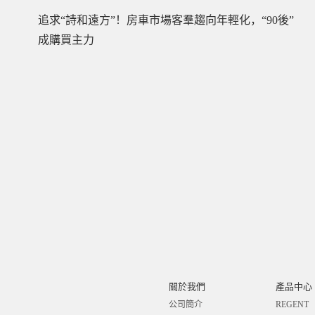
追求“詩和遠方”！房車市場客羣趨向年輕化，“90後”
成購買主力
關於我們
產品中心
公司簡介
REGENT