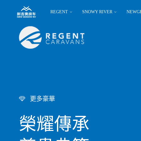
REGENT
SNOWY RIVER
NEWG
更多豪華
榮耀傳承