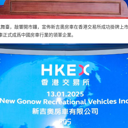
儀式舞臺，敲響開市鑼，宣佈新吉奧房車在香港交易所成功掛牌上
車正式成爲中國房車行業的領軍企業。