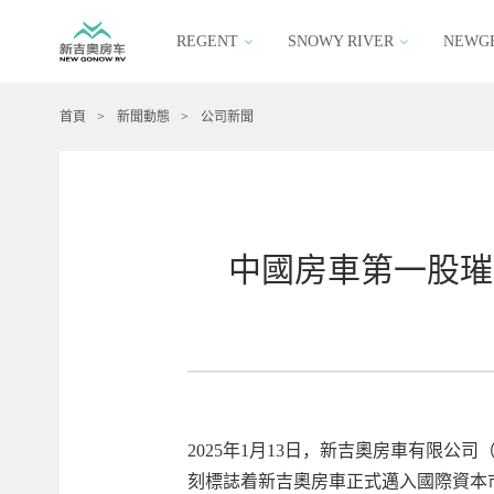
REGENT
SNOWY RIVER
NEWG
首頁
>
新聞動態
>
公司新聞
中國房車第一股璀
2025年1月13日，新吉奧房車有限公
刻標誌着新吉奧房車正式邁入國際資本