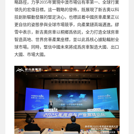
略路徑，力爭2035年實現中澳市場佔有率第一、全球行業
領先的宏偉目標。這一戰略的發佈，既展現了新吉奧以科
技創新驅動發展的堅定決心，也標誌着中國房車產業正以
更自信的姿態參與全球市場競爭，向產業鏈高端邁進。繆
雪中表示，新吉奧房車以桐鄉爲依託，全力打造全球房車
智造高地、世界房車產業座標，並以此爲核心據點輻射全
球市場。同時，堅信中國未來將成爲房車製造大國、出口
大國、市場大國。