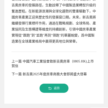
吉奧房車的發展路徑，生動詮釋了中國製造業轉型升級的
奮進歷程。在新能源浪潮與全球化趨勢的雙重驅動下，中
國房車產業正迎來歷史性的發展窗口期。未來，新吉奧將
繼續發揮行業標杆作用，通過在戰略規劃、全球佈局、產
業協同及生態構建等維度的持續創新，引領中國房車產業
實現從“跟跑”到“並跑”再到“領跑”的華麗蛻變，爲中國製
造業在全球產業格局中贏得更高地位與榮譽。
上一篇 中國汽車工業協會致新吉奧房車（0805.HK)上市
賀信
下一篇 新吉奧2025年度房車商務大會即將盛大啓幕
返回