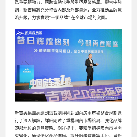
爲重要驅動力，藉助電動化手段重塑產業格局。繆雪中強
調，新吉奧將充分整合內部及外部資源，全力推動品牌戰
略升級，力求實現“一個品牌” 在全球市場的突圍。
新吉奧集團高級副總裁劉祥則對國內房車市場整合規劃進
行了深入解讀，詳細闡述了重構國內市場格局、強化品牌
頭部地位的具體策略。劉祥提出，要精準把握國內市場需
求變化，通過優化產品佈局、提升服務質量等手段，爲新