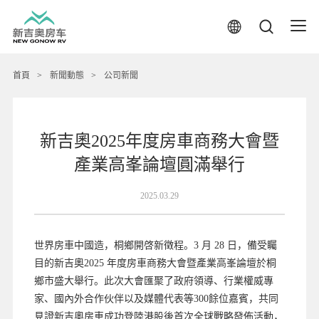
首頁
>
新聞動態
>
公司新聞
新吉奧2025年度房車商務大會暨
產業高峯論壇圓滿舉行
2025.03.29
世界房車中國造，桐鄉開啓新徵程。3 月 28 日，備受矚
目的新吉奧2025 年度房車商務大會暨產業高峯論壇於桐
鄉市盛大舉行。此次大會匯聚了政府領導、行業權威專
家、國內外合作伙伴以及媒體代表等300餘位嘉賓，共同
見證新吉奧房車成功登陸港股後首次全球戰略發佈活動，