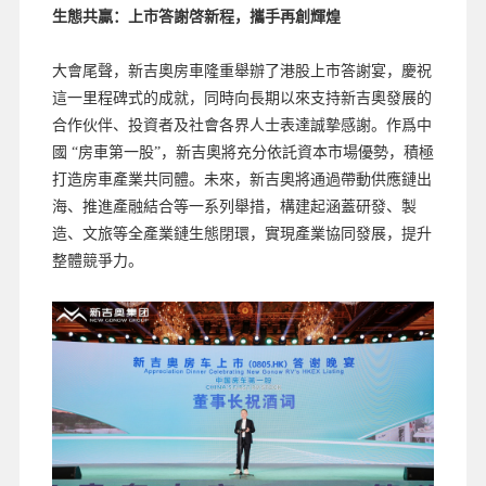
生態共贏：上市答謝啓新程，攜手再創輝煌
大會尾聲，新吉奧房車隆重舉辦了港股上市答謝宴，慶祝
這一里程碑式的成就，同時向長期以來支持新吉奧發展的
合作伙伴、投資者及社會各界人士表達誠摯感謝。作爲中
國 “房車第一股”，新吉奧將充分依託資本市場優勢，積極
打造房車產業共同體。未來，新吉奧將通過帶動供應鏈出
海、推進產融結合等一系列舉措，構建起涵蓋研發、製
造、文旅等全產業鏈生態閉環，實現產業協同發展，提升
整體競爭力。