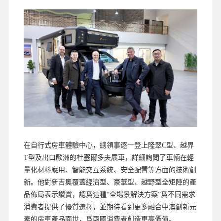
在自行式房車體驗中心，總領事逐一登上隆翠C型、越界
T型及出口歐洲的杜塞爾多夫展車，詳細詢問了車輛在輕
量化材料應用、智能交互系統、安全配置等方面的技術創
新。他對新吉奧覆蓋經濟型、豪華型、越野型全矩陣的產
品佈局表示讚賞，認爲這種“全場景解決方案”爲不同需求
消費者提供了優質選擇，並期待看到更多融合中澳創新元
素的房車產品面世，爲兩國消費者創造更高價值。