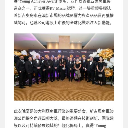
獲“Young Achiever Award”獎項，並作爲首批四家房車製
造商之一，正式獲得RV Master認證。這一雙重榮譽標誌
着新吉奧房車在澳新市場的品牌影響力與產品品質再獲權
威認可，也爲公司港股上市後的全球化戰略注入新動能。
此次晚宴是澳大利亞房車行業的重要盛會，新吉奧房車澳
洲公司提名角逐四項大獎，最終憑藉在技術創新、團隊建
設以及可持續發展領域的年輕化佈局上，贏得“Young