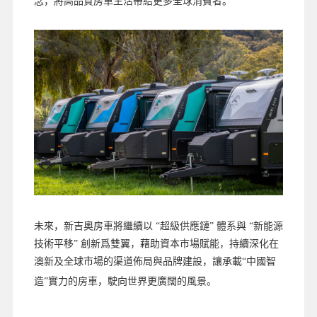
念，將高品質房車生活帶給更多全球消費者。
未來，新吉奧房車將繼續以 “超級供應鏈” 體系與 “新能源
技術平移” 創新爲雙翼，藉助資本市場賦能，持續深化在
澳新及全球市場的渠道佈局與品牌建設，讓承載“中國智
造”實力的房車，駛向世界更廣闊的風景。