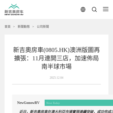
首頁
>
新聞動態
>
公司新聞
新吉奧房車(0805.HK)澳洲版圖再
擴張：11月連開三店，加速佈局
南半球市場
2025.12.04
NewGonowRV
News Today
近日，新吉奧房車在澳大利亞市場實現連續突破，成功完成三家