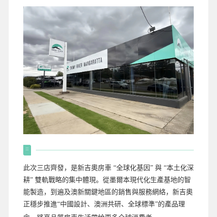
此次三店齊發，是新吉奧房車 “全球化基因” 與 “本土化深
耕” 雙軌戰略的集中體現。從墨爾本現代化生產基地的智
能製造，到遍及澳新關鍵地區的銷售與服務網絡，新吉奧
正穩步推進“中國設計、澳洲共研、全球標準”的產品理