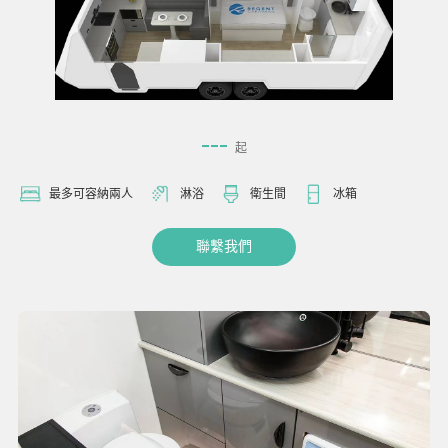
---
起
最多可容納兩人
淋浴
衛生間
冰箱
聯繫我們