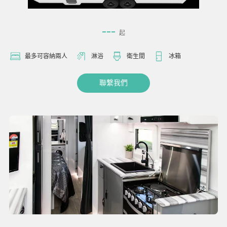
---
起
最多可容納兩人
淋浴
衛生間
冰箱
聯繫我們