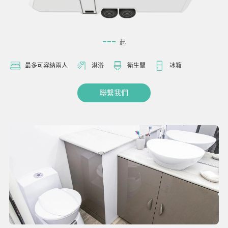
---
起
最多可容納兩人
淋浴
衛生間
冰箱
聯繫我們