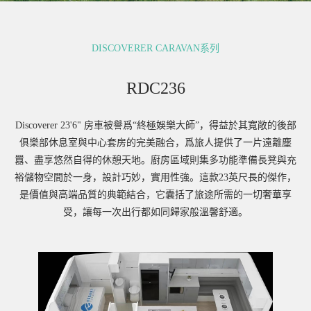
DISCOVERER CARAVAN系列
RDC236
Discoverer 23'6" 房車被譽爲“終極娛樂大師”，得益於其寬敞的後部
俱樂部休息室與中心套房的完美融合，爲旅人提供了一片遠離塵
囂、盡享悠然自得的休憩天地。廚房區域則集多功能準備長凳與充
裕儲物空間於一身，設計巧妙，實用性強。這款23英尺長的傑作，
是價值與高端品質的典範結合，它囊括了旅途所需的一切奢華享
受，讓每一次出行都如同歸家般溫馨舒適。