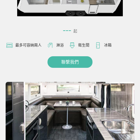
---
起
最多可容納兩人
淋浴
衛生間
冰箱
聯繫我們