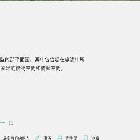
個大型內部平面圖，其中包含您在旅途中所
及充足的儲物空間和櫥櫃空間。
--
￥-
起
最多可容納兩人
淋浴
衛生間
冰箱
最