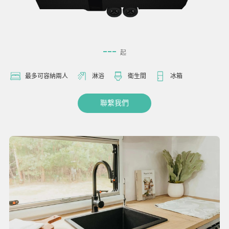
---
起
最多可容納兩人
淋浴
衛生間
冰箱
聯繫我們